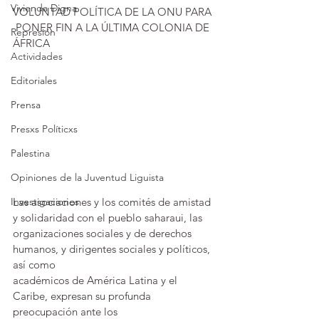
Vivienda Digna
VOLUNTAD POLÍTICA DE LA ONU PARA 
 PONER FIN A LA ÚLTIMA COLONIA DE 
Represión
ÁFRICA
Actividades
Editoriales
Prensa
Presxs Políticxs
Palestina
Opiniones de la Juventud Liguista
Investigaciones
Las asociaciones y los comités de amistad 
y solidaridad con el pueblo saharaui, las 
organizaciones sociales y de derechos 
humanos, y dirigentes sociales y políticos, 
así como 
académicos de América Latina y el 
Caribe, expresan su profunda 
preocupación ante los 