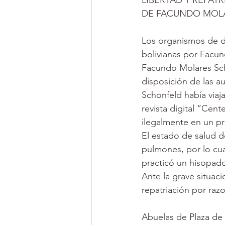
LIBERTAD Y REPAT
Presxs Políticx
DE FACUNDO MOL
Los organismos de d
Opiniones de la
bolivianas por Facun
Facundo Molares Scho
disposición de las a
Schonfeld había viaj
revista digital “Cent
ilegalmente en un pr
El estado de salud d
pulmones, por lo cua
practicó un hisopado
Ante la grave situac
repatriación por raz
Abuelas de Plaza d