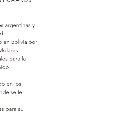
OS HUMANOS 
s argentinas y 
iones
d.
 en Bolivia por 
Molares 
les para la 
nido 
do en los 
nde se le 
es para su 