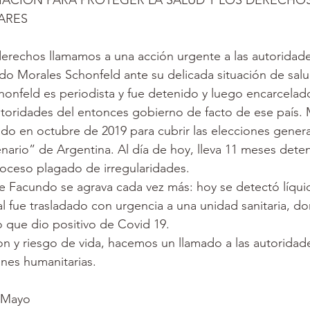
RIACIÓN PARA PROTEGER LA SALUD Y LOS DERECH
s
Palestina
ARES
erechos llamamos a una acción urgente a las autoridade
 Juventud Liguista
Investigac
do Morales Schonfeld ante su delicada situación de salu
nfeld es periodista y fue detenido y luego encarcelado
utoridades del entonces gobierno de facto de ese país. 
ado en octubre de 2019 para cubrir las elecciones genera
enario” de Argentina. Al día de hoy, lleva 11 meses dete
oceso plagado de irregularidades. 
e Facundo se agrava cada vez más: hoy se detectó líqui
l fue trasladado con urgencia a una unidad sanitaria, do
 que dio positivo de Covid 19.
ion y riesgo de vida, hacemos un llamado a las autoridad
ones humanitarias.
e Mayo