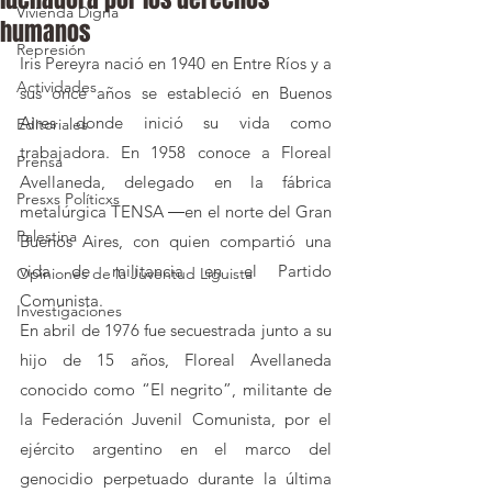
Vivienda Digna
humanos
Represión
Iris Pereyra nació en 1940 en Entre Ríos y a 
Actividades
sus once años se estableció en Buenos 
Aires donde inició su vida como 
Editoriales
trabajadora. En 1958 conoce a Floreal 
Prensa
Avellaneda, delegado en la fábrica 
Presxs Políticxs
metalúrgica TENSA ―en el norte del Gran 
Palestina
Buenos Aires, con quien compartió una 
vida de militancia en el Partido 
Opiniones de la Juventud Liguista
Comunista.
Investigaciones
En abril de 1976 fue secuestrada junto a su 
hijo de 15 años, Floreal Avellaneda 
conocido como “El negrito”, militante de 
la Federación Juvenil Comunista, por el 
ejército argentino en el marco del 
genocidio perpetuado durante la última 