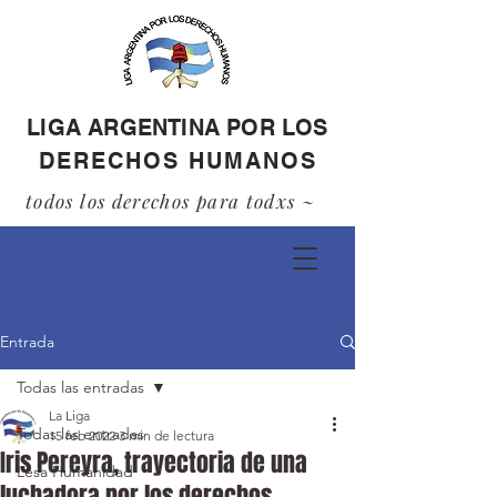
LIGA ARGENTINA POR LOS
DERECHOS HUMANOS
todos los derechos para todxs ~
Entrada
Todas las entradas
La Liga
Todas las entradas
15 feb 2022
3 min de lectura
Iris Pereyra, trayectoria de una
Lesa Humanidad
luchadora por los derechos