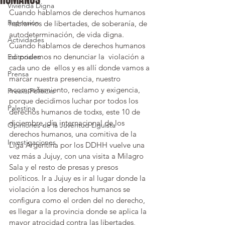
Vivienda Digna
Cuando hablamos de derechos humanos 
Represión
hablamos de libertades, de soberanía, de 
autodeterminación, de vida digna. 
Actividades
Cuando hablamos de derechos humanos 
no podemos no denunciar la  violación a 
Editoriales
cada uno de  ellos y es allí donde vamos a 
Prensa
marcar nuestra presencia, nuestro 
acompañamiento, reclamo y exigencia, 
Presxs Políticxs
porque decidimos luchar por todos los 
Palestina
derechos humanos de todxs, este 10 de 
diciembre, día internacional de los 
Opiniones de la Juventud Liguista
derechos humanos, una comitiva de la 
Investigaciones
Liga Argentina por los DDHH vuelve una 
vez más a Jujuy, con una visita a Milagro 
Sala y el resto de presas y presos 
políticos. Ir a Jujuy es ir al lugar donde la 
violación a los derechos humanos se 
configura como el orden del no derecho, 
es llegar a la provincia donde se aplica la 
mayor atrocidad contra las libertades, 