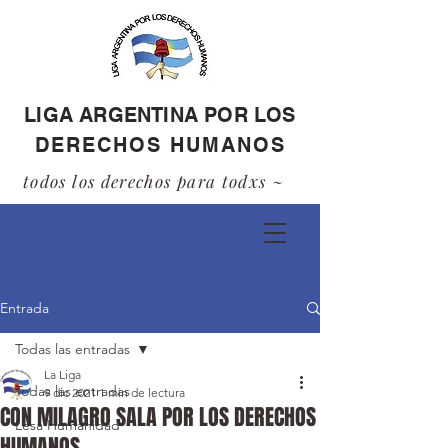
LIGA ARGENTINA POR LOS
DERECHOS HUMANOS
todos los derechos para todxs ~
Entrada
Todas las entradas
La Liga
Todas las entradas
9 dic 2021
1 min de lectura
CON MILAGRO SALA POR LOS DERECHOS
Lesa Humanidad
HUMANOS