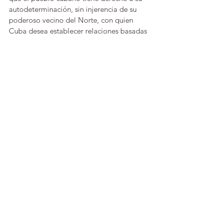
autodeterminación, sin injerencia de su 
poderoso vecino del Norte, con quien 
Cuba desea establecer relaciones basadas 
en el respeto mutuo.
CUBA SE RESPETA
FIN AL BLOQUEO CRIMINAL
VIVA FIDEL!
LIGA ARGENTINA POR LOS DERECHOS 
HUMANOS
Ver todo
Entradas recientes