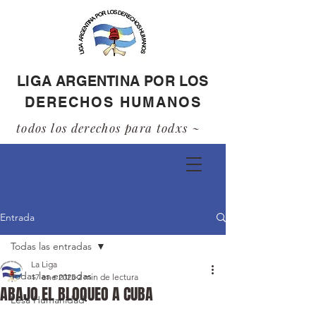
LIGA ARGENTINA POR LOS
DERECHOS HUMANOS
todos los derechos para todxs ~
Entrada
Todas las entradas
La Liga
Todas las entradas
17 ene 2025
2 min de lectura
ABAJO EL BLOQUEO A CUBA
Lesa Humanidad