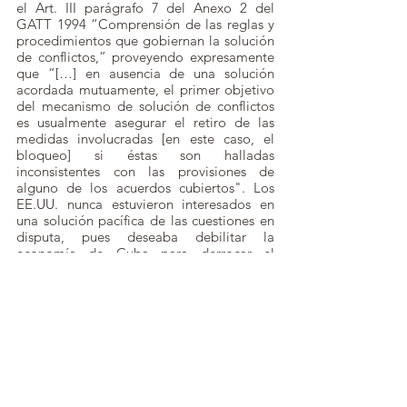
el Art. III parágrafo 7 del Anexo 2 del 
GATT 1994 “Comprensión de las reglas y 
procedimientos que gobiernan la solución 
de conflictos,” proveyendo expresamente 
que “[…] en ausencia de una solución 
acordada mutuamente, el primer objetivo 
del mecanismo de solución de conflictos 
es usualmente asegurar el retiro de las 
medidas involucradas [en este caso, el 
bloqueo] si éstas son halladas 
inconsistentes con las provisiones de 
alguno de los acuerdos cubiertos". Los 
EE.UU. nunca estuvieron interesados en 
una solución pacífica de las cuestiones en 
disputa, pues deseaba debilitar la 
economía de Cuba para derrocar el 
gobierno.
4. Las sanciones contra Cuba tienen 
efectos de largo alcance sobre las 
empresas extraterritoriales y Estados, 
tanto en el área del comercio como en las 
de finanzas, inversión y turismo. En sus 
repetidas resoluciones reclamando el 
levantamiento de las sanciones 
estadounidenses, la Asamblea General de 