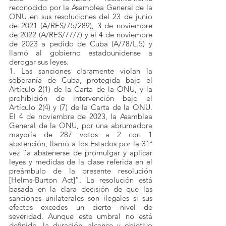
reconocido por la Asamblea General de la 
ONU en sus resoluciones del 23 de junio 
de 2021 (A/RES/75/289), 3 de noviembre 
de 2022 (A/RES/77/7) y el 4 de noviembre 
de 2023 a pedido de Cuba (A/78/L.5) y 
llamó al gobierno estadounidense a 
derogar sus leyes.
1. Las sanciones claramente violan la 
soberanía de Cuba, protegida bajo el 
Artículo 2(1) de la Carta de la ONU, y la 
prohibición de intervención bajo el 
Artículo 2(4) y (7) de la Carta de la ONU. 
El 4 de noviembre de 2023, la Asamblea 
General de la ONU, por una abrumadora 
mayoría de 287 votos a 2 con 1 
abstención, llamó a los Estados por la 31ª 
vez “a abstenerse de promulgar y aplicar 
leyes y medidas de la clase referida en el 
preámbulo de la presente resolución 
[Helms-Burton Act]”. La resolución está 
basada en la clara decisión de que las 
sanciones unilaterales son ilegales si sus 
efectos excedes un cierto nivel de 
severidad. Aunque este umbral no está 
definido, la duración, alcance y objetivo 