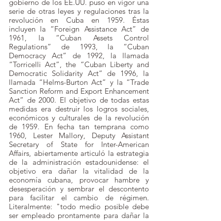
gobierno de los EE.UU. puso en vigor una 
serie de otras leyes y regulaciones tras la 
revolución en Cuba en 1959. Éstas 
incluyen la “Foreign Assistance Act” de 
1961, la “Cuban Assets Control 
Regulations” de 1993, la “Cuban 
Democracy Act” de 1992, la llamada 
“Torricelli Act”, the “Cuban Liberty and 
Democratic Solidarity Act” de 1996, la 
llamada “Helms-Burton Act” y la “Trade 
Sanction Reform and Export Enhancement 
Act” de 2000. El objetivo de todas estas 
medidas era destruir los logros sociales, 
económicos y culturales de la revolución 
de 1959. En fecha tan temprana como 
1960, Lester Mallory, Deputy Assistant 
Secretary of State for Inter-American 
Affairs, abiertamente articuló la estrategia 
de la administración estadounidense: el 
objetivo era dañar la vitalidad de la 
economía cubana, provocar hambre y 
desesperación y sembrar el descontento 
para facilitar el cambio de régimen. 
Literalmente: "todo medio posible debe 
ser empleado prontamente para dañar la 