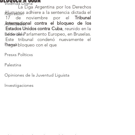
Vivienda Digna
	La Liga Argentina por los Derechos 
Humanos adhiere a la sentencia dictada el 
Represión
17 de noviembre por el 
Tribunal 
Internacional contra el bloqueo de los 
Actividades
Estados Unidos contra Cuba
, reunido en la 
sede del Parlamento Europeo, en Bruselas. 
Editoriales
Este tribunal condenó nuevamente el 
Prensa
ilegal bloqueo con el que 
Presxs Políticxs
Palestina
Opiniones de la Juventud Liguista
Investigaciones