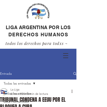
LIGA ARGENTINA POR LOS
DERECHOS HUMANOS
todos los derechos para todxs ~
Entrada
Todas las entradas
La Liga
Todas las entradas
23 nov 2023
10 min de lectura
TRIBUNAL CONDENA A EEUU POR EL
Lesa Humanidad
BLOQUEO A CUBA