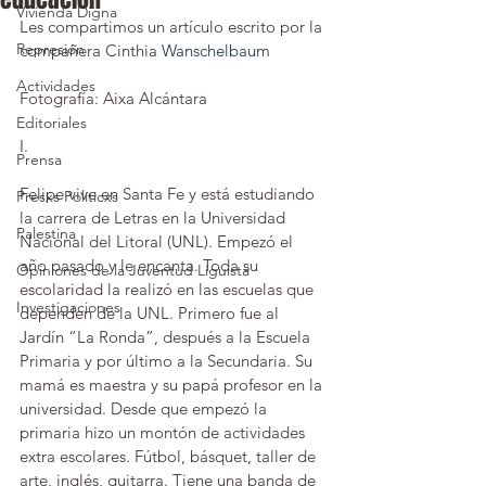
Vivienda Digna
Les compartimos un artículo escrito por la 
Represión
compañera Cinthia 
Wanschelbaum
Actividades
Fotografía: Aixa Alcántara
Editoriales
I.
Prensa
Felipe vive en Santa Fe y está estudiando 
Presxs Políticxs
la carrera de Letras en la Universidad 
Palestina
Nacional del Litoral (UNL). Empezó el 
año pasado y le encanta. Toda su 
Opiniones de la Juventud Liguista
escolaridad la realizó en las escuelas que 
Investigaciones
dependen de la UNL. Primero fue al 
Jardín “La Ronda”, después a la Escuela 
Primaria y por último a la Secundaria. Su 
mamá es maestra y su papá profesor en la 
universidad. Desde que empezó la 
primaria hizo un montón de actividades 
extra escolares. Fútbol, básquet, taller de 
arte, inglés, guitarra. Tiene una banda de 