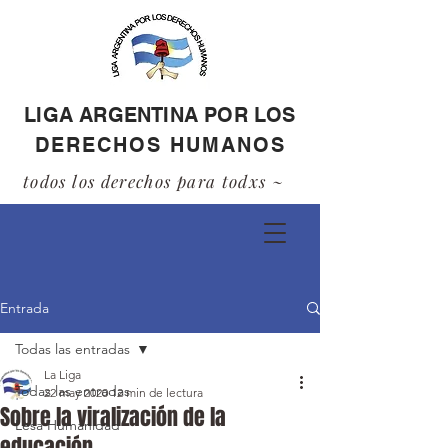
LIGA ARGENTINA POR LOS
DERECHOS HUMANOS
todos los derechos para todxs ~
Entrada
Todas las entradas
La Liga
Todas las entradas
22 may 2020
12 min de lectura
Sobre la viralización de la
Lesa Humanidad
educación