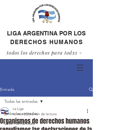
LIGA ARGENTINA POR LOS
DERECHOS HUMANOS
todos los derechos para todxs ~
Entrada
Todas las entradas
La Liga
Todas las entradas
16 nov 2020
2 min de lectura
Organismos de derechos humanos
Lesa Humanidad
repudiamos las declaraciones de la