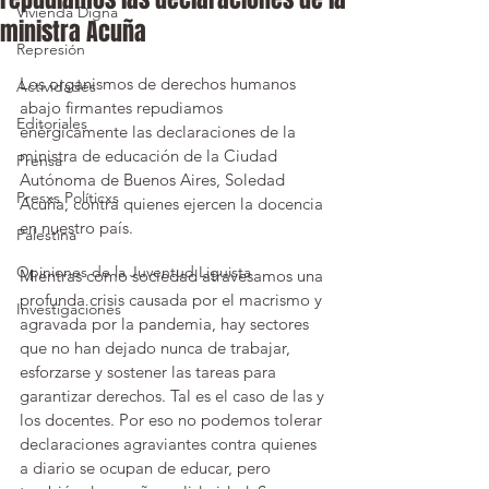
Vivienda Digna
ministra Acuña
Represión
Los organismos de derechos humanos 
Actividades
abajo firmantes repudiamos 
Editoriales
enérgicamente las declaraciones de la 
ministra de educación de la Ciudad 
Prensa
Autónoma de Buenos Aires, Soledad 
Presxs Políticxs
Acuña, contra quienes ejercen la docencia 
en nuestro país.
Palestina
Opiniones de la Juventud Liguista
Mientras como sociedad atravesamos una 
profunda crisis causada por el macrismo y 
Investigaciones
agravada por la pandemia, hay sectores 
que no han dejado nunca de trabajar, 
esforzarse y sostener las tareas para 
garantizar derechos. Tal es el caso de las y 
los docentes. Por eso no podemos tolerar 
declaraciones agraviantes contra quienes 
a diario se ocupan de educar, pero 