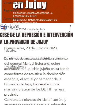
Vivienda Digna
Represión
Actividades
La Liga
Editoriales
20 jun 2023
2 min de lectura
CESE DE LA REPRESIÓN E INTERVENCIÓN
Prensa
A LA PROVINCIA DE JUJUY
Presxs Políticxs
Buenos Aires, 20 de junio de 2023
Palestina
En un nuevo aniversario del fallecimiento 
Opiniones de la Juventud Liguista
del general Manuel Belgrano, quien 
Investigaciones
acompañara al pueblo jujeño en su éxodo 
como forma de resistir a la dominación 
española, el actual gobernador de la 
Provincia de Jujuy ha desatado una 
masiva violación de los DD.HH. en esa 
provincia.
Camionetas blancas sin identificación (y 
en muchos casos sin dominio colocado), 